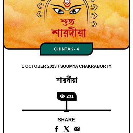
CHINTAK- 4
1 OCTOBER 2023
/
SOUMYA CHAKRABORTY
শারদীয়া
231
SHARE