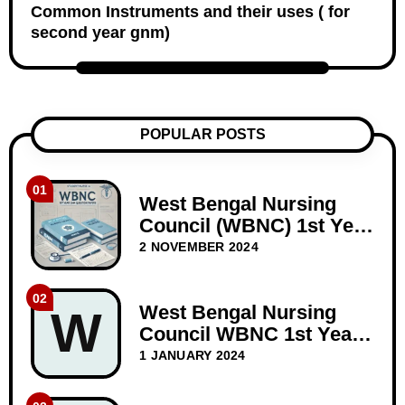
Common Instruments and their uses ( for
second year gnm)
POPULAR POSTS
01
West Bengal Nursing
Council (WBNC) 1st Year
GNM Question Papers
2 NOVEMBER 2024
02
West Bengal Nursing
W
Council WBNC 1st Year
GNM Question Paper
1 JANUARY 2024
Dec-2023