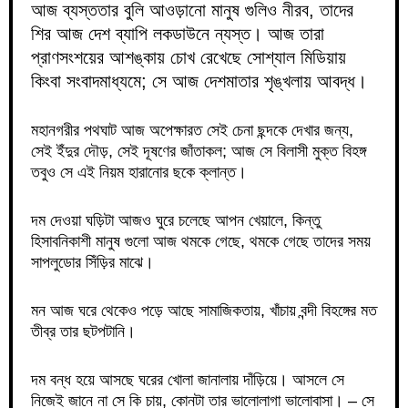
আজ ব্যস্ততার বুলি আওড়ানো মানুষ গুলিও নীরব, তাদের
শির আজ দেশ ব্যাপি লকডাউনে ন্যস্ত। আজ তারা
প্রাণসংশয়ের আশঙ্কায় চোখ রেখেছে সোশ্যাল মিডিয়ায়
কিংবা সংবাদমাধ্যমে; সে আজ দেশমাতার শৃঙ্খলায় আবদ্ধ।
মহানগরীর পথঘাট আজ অপেক্ষারত সেই চেনা ছন্দকে দেখার জন্য,
সেই ইঁদুর দৌড়, সেই দূষণের জাঁতাকল; আজ সে বিলাসী মুক্ত বিহঙ্গ
তবুও সে এই নিয়ম হারানোর ছকে ক্লান্ত।
দম দেওয়া ঘড়িটা আজও ঘুরে চলেছে আপন খেয়ালে, কিন্তু
হিসাবনিকাশী মানুষ গুলো আজ থমকে গেছে, থমকে গেছে তাদের সময়
সাপলুডোর সিঁড়ির মাঝে।
মন আজ ঘরে থেকেও পড়ে আছে সামাজিকতায়, খাঁচায় বন্দী বিহঙ্গের মত
তীব্র তার ছটপটানি।
দম বন্ধ হয়ে আসছে ঘরের খোলা জানালায় দাঁড়িয়ে। আসলে সে
নিজেই জানে না সে কি চায়, কোনটা তার ভালোলাগা ভালোবাসা। – সে