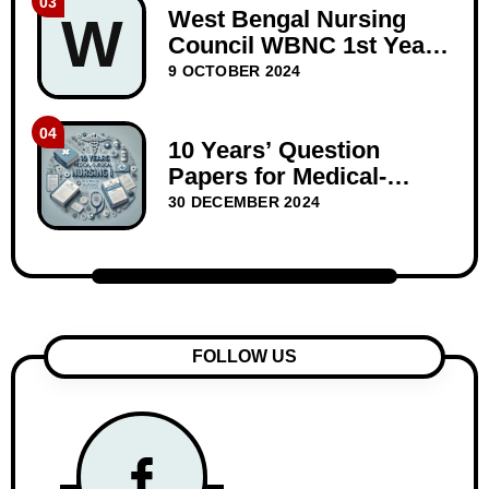
03
West Bengal Nursing
W
Council WBNC 1st Year
GNM Question Papers
9 OCTOBER 2024
BIOSCIENCE 10 years
04
10 Years’ Question
Papers for Medical-
Surgical Nursing I –
30 DECEMBER 2024
WBNC Second Year
FOLLOW US