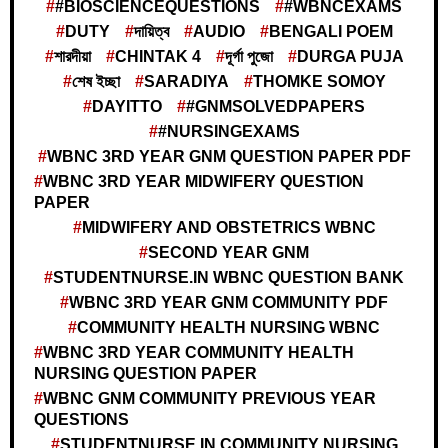
#BIOSCIENCEQUESTIONS
#WBNCEXAMS
DUTY
দায়িত্ব
AUDIO
BENGALI POEM
শারদীয়া
CHINTAK 4
দূর্গা পুজো
DURGA PUJA
শেষ ইচ্ছা
SARADIYA
THOMKE SOMOY
DAYITTO
#GNMSOLVEDPAPERS
#NURSINGEXAMS
WBNC 3RD YEAR GNM QUESTION PAPER PDF
WBNC 3RD YEAR MIDWIFERY QUESTION
PAPER
MIDWIFERY AND OBSTETRICS WBNC
SECOND YEAR GNM
STUDENTNURSE.IN WBNC QUESTION BANK
WBNC 3RD YEAR GNM COMMUNITY PDF
COMMUNITY HEALTH NURSING WBNC
WBNC 3RD YEAR COMMUNITY HEALTH
NURSING QUESTION PAPER
WBNC GNM COMMUNITY PREVIOUS YEAR
QUESTIONS
STUDENTNURSE.IN COMMUNITY NURSING