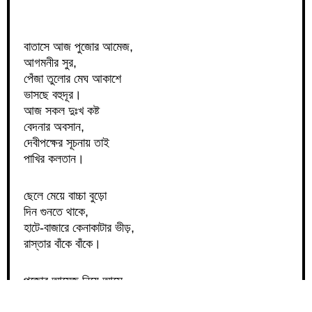
বাতাসে আজ পুজোর আমেজ,
আগমনীর সুর,
পেঁজা তুলোর মেঘ আকাশে
ভাসছে বহুদূর।
আজ সকল দুঃখ কষ্ট
বেদনার অবসান,
দেবীপক্ষের সূচনায় তাই
পাখির কলতান।
ছেলে মেয়ে বাচ্চা বুড়ো
দিন গুনতে থাকে,
হাটে-বাজারে কেনাকাটার ভীড়,
রাস্তার বাঁকে বাঁকে।
পুজোর আমেজ নিয়ে আসে
মহালয়ার গান,